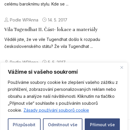
celému baroknímu stylu. Kde se ...
Podle WPAnna
14. 5. 2017
Vila Tugendhat II. Část- lokace a materiály
Věděli jste, že ve vile Tugendhat došlo k rozpadu
československého státu? Že vila Tugendhat ...
Podle WPAnna
5. 5. 2017
Vážíme si vašeho soukromí
Vila Tugendhat- architektonická moderna na dosah I.
část
Všichni asi víte, že vila Tugendhat se nachází v Brně a je to
Používáme soubory cookie ke zlepšení vašeho zážitku z
výjimečné ...
prohlížení, zobrazování personalizovaných reklam nebo
obsahu a analýze naší návštěvnosti. Kliknutím na tlačítko
„Přijmout vše“ souhlasíte s používáním souborů
Předchozí
1
2
3
CS
cookie.
Zásady používání souborů cookie
0
Přizpůsobit
Odmítnout vše
Příimout vše