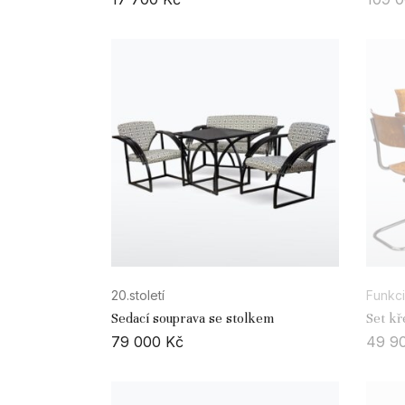
20.století
Funkci
Sedací souprava se stolkem
Set kř
79 000
Kč
49 9