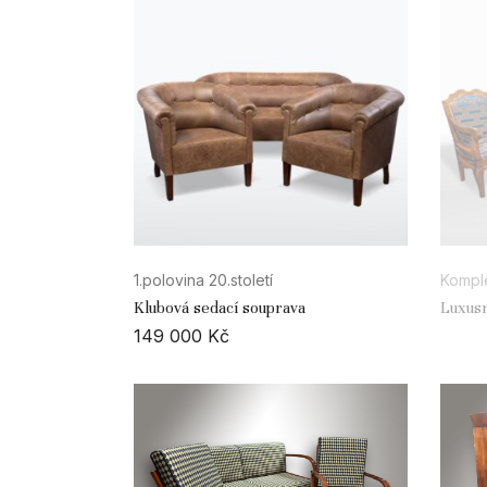
1.polovina 20.století
Kompl
Klubová sedací souprava
Luxusn
149 000
Kč