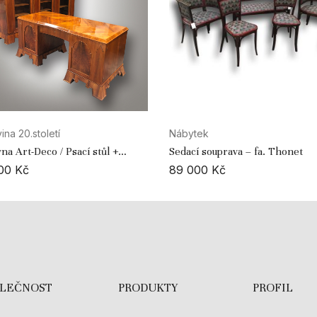
ina 20.století
Nábytek
na Art-Deco / Psací stůl +
Sedací souprava – fa. Thonet
vna
000
Kč
89 000
Kč
OLEČNOST
PRODUKTY
PROFIL