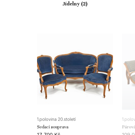
Jídelny
(2)
1.polovina 20.století
1.polov
Sedací souprava
Párová
17 700
Kč
109 