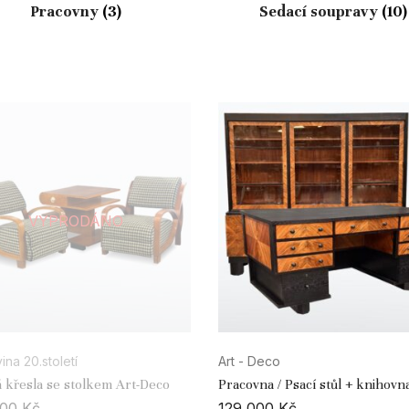
Pracovny
(3)
Sedací soupravy
(10)
VYPRODÁNO
ina 20.století
Art - Deco
 křesla se stolkem Art-Deco
Pracovna / Psací stůl + knihovna /
REZERVOVÁNO
000
Kč
129 000
Kč