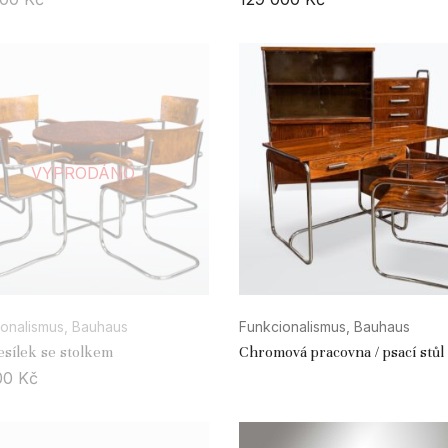
VYPRODÁNO
onalismus, Bauhaus
Funkcionalismus, Bauhaus
esílek se stolkem
Chromová pracovna / psací stůl
knihovnou – Fa. Gottwald
00
Kč