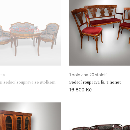
VYPRODÁNO
ety
1.polovina 20.století
í sedací souprava se stolkem
Sedací souprava fa. Thonet
16 800
Kč