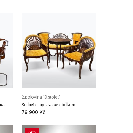
2.polovina 19.století
 s
Sedací souprava se stolkem
79 900
Kč
-9%