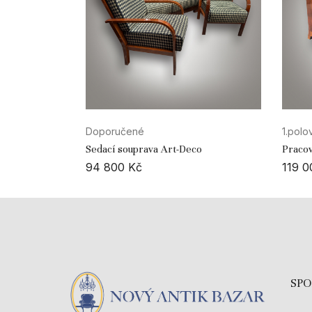
Doporučené
1.polov
Sedací souprava Art-Deco
Pracov
kniho
94 800
Kč
119 
SP