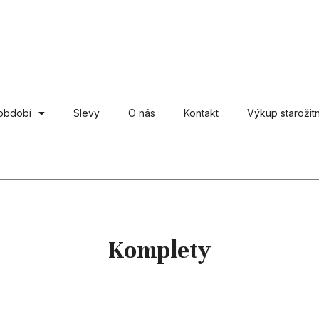
období
Slevy
O nás
Kontakt
Výkup starožitn
Komplety