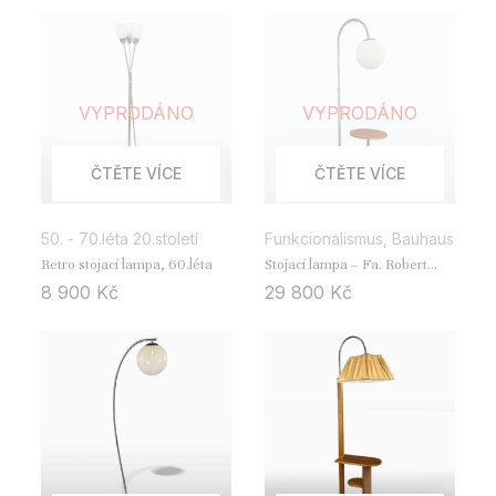
VYPRODÁNO
VYPRODÁNO
ČTĚTE VÍCE
ČTĚTE VÍCE
50. - 70.léta 20.století
Funkcionalismus, Bauhaus
Retro stojací lampa, 60.léta
Stojací lampa – Fa. Robert
Slezák
8 900
Kč
29 800
Kč