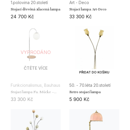
1.polovina 20.století
Art - Deco
Stojací dřevěná zlacená lampa
Stojací lampa Art-Deco
24 700
Kč
33 300
Kč
VYPRODÁNO
ČTĚTE VÍCE
PŘIDAT DO KOŠÍKU
Funkcionalismus, Bauhaus
50. - 70.léta 20.století
Stojací lampa Fa. Mücke –
Retro stojací lampa
Melder
33 300
Kč
5 900
Kč