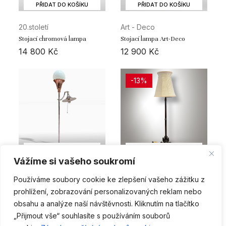
PŘIDAT DO KOŠÍKU
PŘIDAT DO KOŠÍKU
20.století
Art - Deco
Stojací chromová lampa
Stojací lampa Art-Deco
14 800
Kč
12 900
Kč
-13%
PŘIDAT DO KOŠÍKU
PŘIDAT DO KOŠÍKU
Vážíme si vašeho soukromí
1.polovina 20.století
1.polovina 20.století
Používáme soubory cookie ke zlepšení vašeho zážitku z
Stojací lampa Bauhaus
Mosazná stojací lampa
prohlížení, zobrazování personalizovaných reklam nebo
54 900
Kč
29 900
Kč
26 000
Kč
obsahu a analýze naší návštěvnosti. Kliknutím na tlačítko
„Přijmout vše“ souhlasíte s používáním souborů
1
2
DALŠÍ
CS