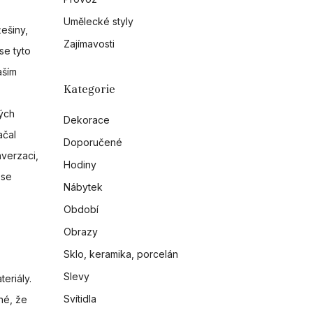
Umělecké styly
ešiny,
Zajímavosti
se tyto
aším
Kategorie
ných
Dekorace
ačal
Doporučené
nverzaci,
Hodiny
 se
Nábytek
Období
Obrazy
Sklo, keramika, porcelán
Slevy
eriály.
Svítidla
né, že