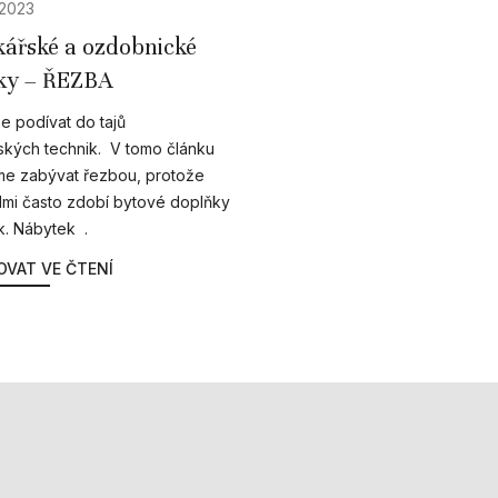
 2023
ářské a ozdobnické
ky – ŘEZBA
e podívat do tajů
ských technik. V tomo článku
e zabývat řezbou, protože
lmi často zdobí bytové doplňky
k. Nábytek .
VAT VE ČTENÍ