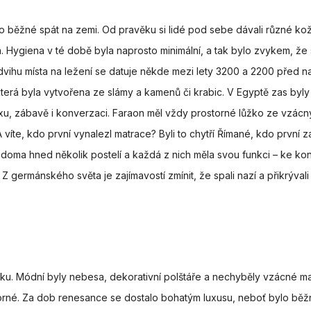
o běžné spát na zemi. Od pravěku si lidé pod sebe dávali různé kož
. Hygiena v té době byla naprosto minimální, a tak bylo zvykem, že 
zdvihu místa na ležení se datuje někde mezi lety 3200 a 2200 před n
terá byla vytvořena ze slámy a kamenů či krabic. V Egyptě zas byly
laxu, zábavě i konverzaci. Faraon měl vždy prostorné lůžko ze vzác
íte, kdo první vynalezl matrace? Byli to chytří Římané, kdo první z
i doma hned několik postelí a každá z nich měla svou funkci – ke ko
. Z germánského světa je zajímavostí zmínit, že spali nazí a přikrývali
ku. Módní byly nebesa, dekorativní polštáře a nechyběly vzácné mat
torné. Za dob renesance se dostalo bohatým luxusu, neboť bylo běž