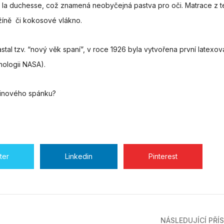
o a la duchesse, což znamená neobyčejná pastva pro oči. Matrace z 
 žíně či kokosové vlákno.
stal tzv. “nový věk spaní”, v roce 1926 byla vytvořena první latexov
nologii NASA).
odinového spánku?
ter
Linkedin
Pinterest
NÁSLEDUJÍCÍ PŘÍ