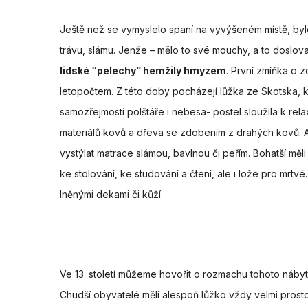
Ještě než se vymyslelo spaní na vyvýšeném místě, byl
trávu, slámu. Jenže – mělo to své mouchy, a to doslova
lidské “pelechy” hemžily hmyzem
. První zmíňka o 
letopočtem. Z této doby pocházejí lůžka ze Skotska, k
samozřejmostí polštáře i nebesa- postel sloužila k re
materiálů kovů a dřeva se zdobením z drahých kovů. A v
vystýlat matrace slámou, bavlnou či peřím. Bohatší měl
ke stolování, ke studování a čtení, ale i lože pro mrtvé
lněnými dekami či kůží.
Ve 13. století můžeme hovořit o rozmachu tohoto nábyt
Chudší obyvatelé měli alespoň lůžko vždy velmi pros