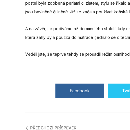
postel byla zdobená perlami či zlatem, stylu se říkal
jsou bavlněné či lněné. Již se začala používat koňská
A na závěr, se podíváme až do minulého století, kdy na
která záhy byla použita do matrace (jednalo se o tech
Věděli jste, že teprve tehdy se prosadil režim osmih
Facebook
Twit
PŘEDCHOZÍ PŘÍSPĚVEK