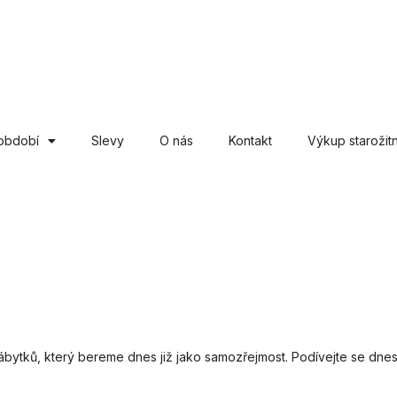
období
Slevy
O nás
Kontakt
Výkup starožitn
ábytků, který bereme dnes již jako samozřejmost. Podívejte se dnes