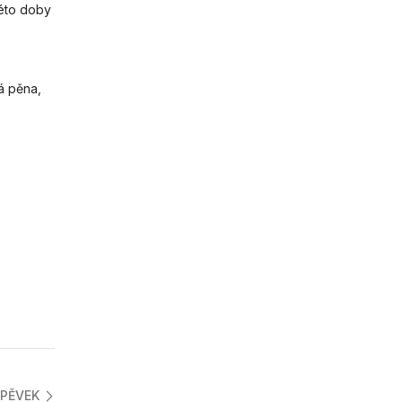
této doby
á pěna,
SPĚVEK