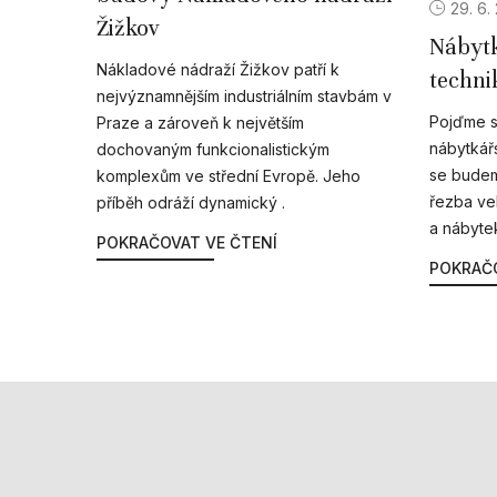
29. 6.
Žižkov
Nábytk
Nákladové nádraží Žižkov patří k
techni
nejvýznamnějším industriálním stavbám v
Pojďme s
Praze a zároveň k největším
nábytkář
dochovaným funkcionalistickým
se budem
komplexům ve střední Evropě. Jeho
řezba ve
příběh odráží dynamický .
a nábyte
POKRAČOVAT VE ČTENÍ
POKRAČO