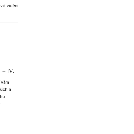
ové vidění
 – IV.
e Vám
jších a
ího
 .