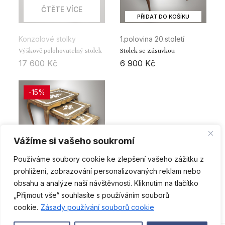
ČTĚTE VÍCE
PŘIDAT DO KOŠÍKU
Konzolové stolky
1.polovina 20.století
Výškově polohovatelný stolek
Stolek se zásuvkou
17 600
Kč
6 900
Kč
-15%
Vážíme si vašeho soukromí
Používáme soubory cookie ke zlepšení vašeho zážitku z
PŘIDAT DO KOŠÍKU
prohlížení, zobrazování personalizovaných reklam nebo
Nábytek
obsahu a analýze naší návštěvnosti. Kliknutím na tlačítko
Hnízdové stolky
„Přijmout vše“ souhlasíte s používáním souborů
CS
11 800
Kč
10 000
Kč
cookie.
Zásady používání souborů cookie