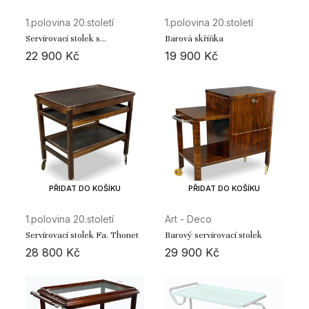
1.polovina 20.století
1.polovina 20.století
Servírovací stolek s
Barová skříňka
odnímatelným tácem
22 900
Kč
19 900
Kč
PŘIDAT DO KOŠÍKU
PŘIDAT DO KOŠÍKU
1.polovina 20.století
Art - Deco
Servírovací stolek Fa. Thonet
Barový servírovací stolek
28 800
Kč
29 900
Kč