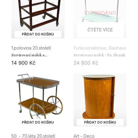
VYPRODÁNO
ČTĚTE VÍCE
PŘIDAT DO KOŠÍKU
1.polovina 20.století
Funkcionalismus, Bauhaus
Servírovací stolek s
Servírovací stolek / Fa. Slezák
odnímatelným tácem
14 900
Kč
24 800
Kč
PŘIDAT DO KOŠÍKU
PŘIDAT DO KOŠÍKU
50. - 70.léta 20.století
Art - Deco