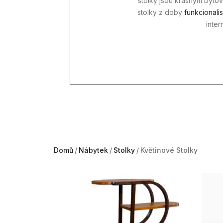
stolky jsou krásným byto
stolky z doby
funkcionali
inter
Domů
Nábytek
Stolky
Květinové Stolky