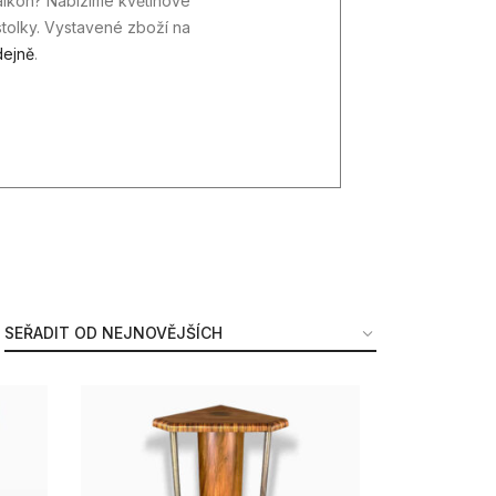
alkon? Nabízíme květinové
 stolky. Vystavené zboží na
ejně
.