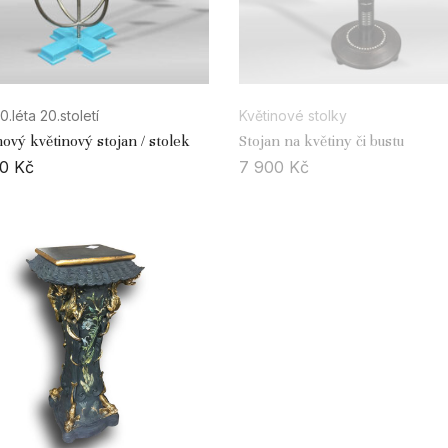
0.léta 20.století
Květinové stolky
vý květinový stojan / stolek
Stojan na květiny či bustu
00
Kč
7 900
Kč