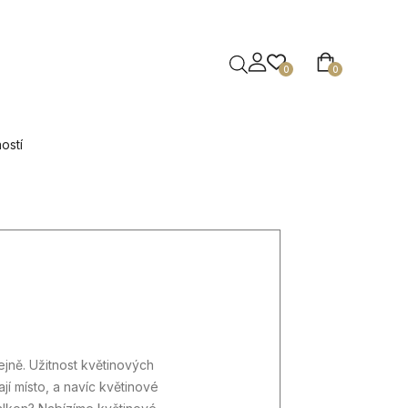
0
0
ostí
ejně. Užitnost květinových
jí místo, a navíc květinové