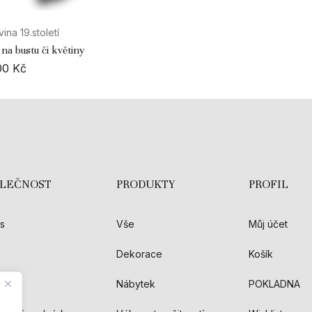
ina 19.století
 na bustu či květiny
00
Kč
OLEČNOST
PRODUKTY
PROFIL
s
Vše
Můj účet
Dekorace
Košík
akt
Nábytek
POKLADNA