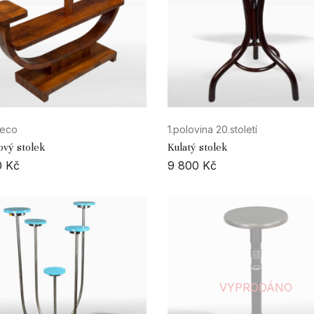
Deco
1.polovina 20.století
ový stolek
Kulatý stolek
0
Kč
9 800
Kč
VYPRODÁNO