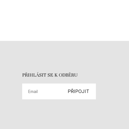
PŘIHLÁSIT SE K ODBĚRU
PŘIPOJIT