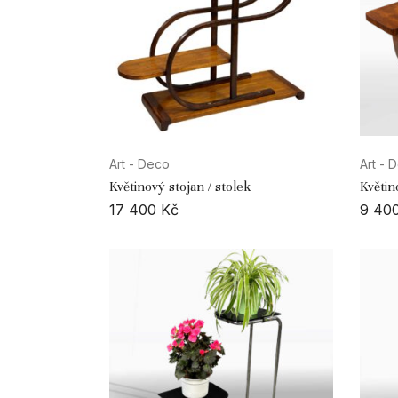
Art - Deco
Art - 
Květinový stojan / stolek
Květin
17 400
Kč
9 40