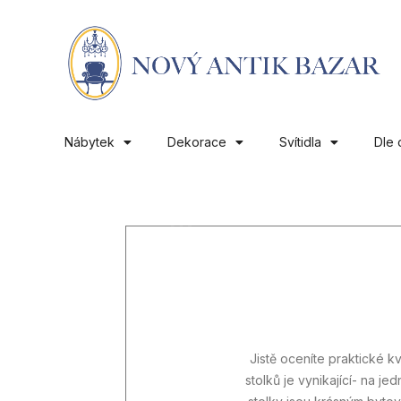
Nábytek
Dekorace
Svítidla
Dle 
01
Jistě oceníte praktické k
stolků je vynikající- na j