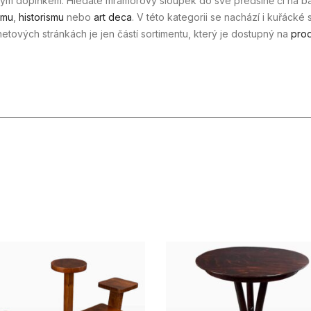
vým doplňkem. Hledáte mramorový sloupek do své předsíně či na b
smu
,
historismu
nebo
art deca
. V této kategorii se nachází i kuřácké
netových stránkách je jen částí sortimentu, který je dostupný na
prod