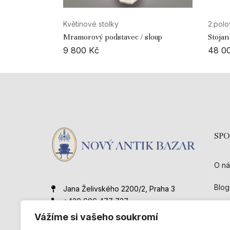
Květinové stolky
2.polov
Mramorový podstavec / sloup
Stojan
9 800
Kč
48 0
SP
O ná
Blog
Jana Želivského 2200/2, Praha 3
+420 606 477 727
Kont
novyantikbazar@gmail.com
Vážíme si vašeho soukromí