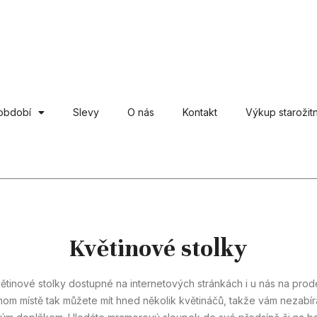
období
Slevy
O nás
Kontakt
Výkup starožitn
Květinové stolky
větinové stolky dostupné na internetových stránkách i u nás na prod
ednom místě tak můžete mít hned několik květináčů, takže vám nezabíra