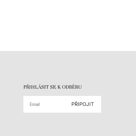
PŘIHLÁSIT SE K ODBĚRU
PŘIPOJIT