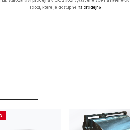
antik starožitnosti prodejna v ČR. Zboží vystavené zde na interneto
zboží, které je dostupné
na prodejně
1%