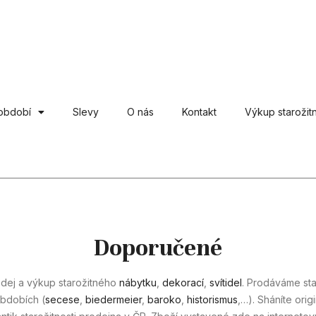
období
Slevy
O nás
Kontakt
Výkup starožitn
Doporučené
odej a výkup starožitného
nábytku
,
dekorací
,
svítidel
. Prodáváme st
bdobích (
secese
,
biedermeier
,
baroko
,
historismus
,…). Sháníte orig