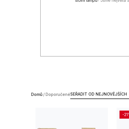
stolní lampu
? Jsme největší 
01
Domů
Doporučené
-2