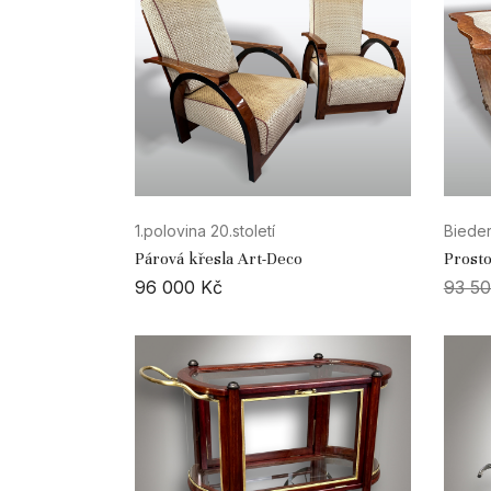
1.polovina 20.století
Bieder
Párová křesla Art-Deco
Prosto
96 000
Kč
93 5