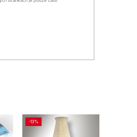
vých stránkách je pouze částí
-13%