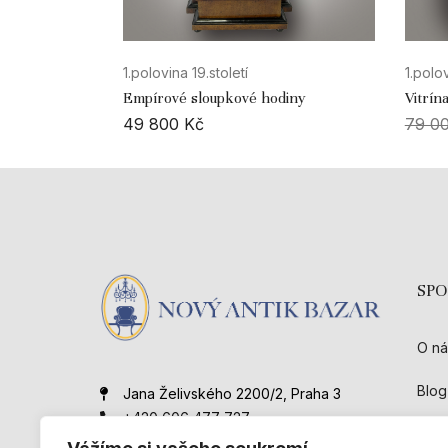
1.polovina 19.století
1.polov
Empírové sloupkové hodiny
Vitrín
49 800
Kč
79 0
SP
O ná
Blog
Jana Želivského 2200/2, Praha 3
+420 606 477 727
Kont
novyantikbazar@gmail.com