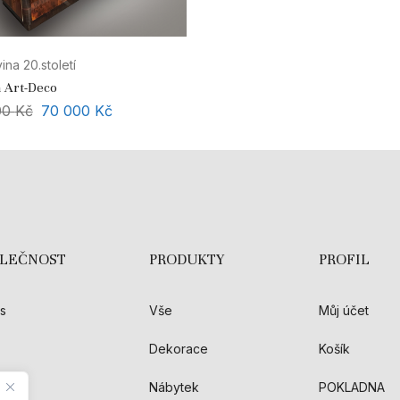
ina 20.století
a Art-Deco
00
Kč
70 000
Kč
OLEČNOST
PRODUKTY
PROFIL
s
Vše
Můj účet
Dekorace
Košík
akt
Nábytek
POKLADNA