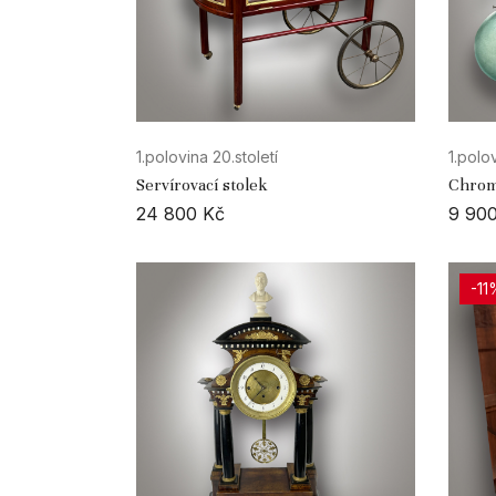
1.polovina 20.století
1.polov
Servírovací stolek
Chrom
24 800
Kč
9 90
-11