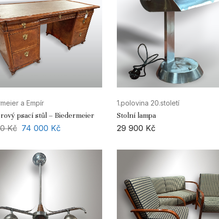
meier a Empír
1.polovina 20.století
rový psací stůl – Biedermeier
Stolní lampa
00
Kč
74 000
Kč
29 900
Kč