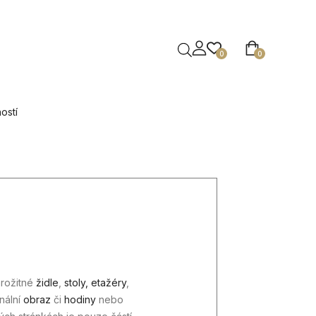
0
0
ostí
arožitné
židle
,
stoly,
etažéry
,
inální
obraz
či
hodiny
nebo