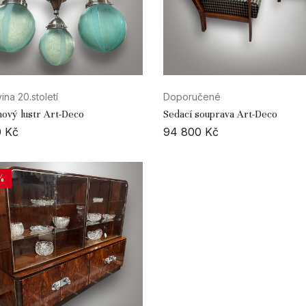
ina 20.století
Doporučené
ový lustr Art-Deco
Sedací souprava Art-Deco
0
Kč
94 800
Kč
%