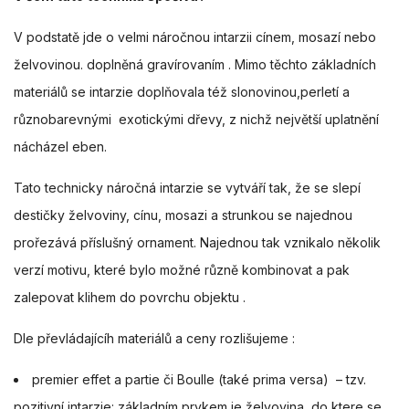
V podstatě jde o velmi náročnou intarzii cínem, mosazí nebo
želvovinou. doplněná gravírovaním . Mimo těchto základních
materiálů se intarzie doplňovala též slonovinou,perletí a
různobarevnými exotickými dřevy, z nichž největší uplatnění
nácházel eben.
Tato technicky náročná intarzie se vytváří tak, že se slepí
destičky želvoviny, cínu, mosazi a strunkou se najednou
prořezává příslušný ornament. Najednou tak vznikalo několik
verzí motivu, které bylo možné různě kombinovat a pak
zalepovat klihem do povrchu objektu .
Dle převládajícíh materiálů a ceny rozlišujeme :
premier effet a partie či Boulle (také prima versa) – tzv.
pozitivní intarzie: základním prvkem je želvovina, do ktere se