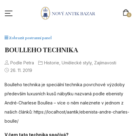
0
Zobrazit postranní panel
BOULLEHO TECHNIKA
Podle Petra
Historie
,
Umělecké styly
,
Zajímavosti
26. 11. 2019
Boulleho technika je speciální technika povrchové výzdoby
především luxusních kusů nábytku nazvaná podle ebenisty
André-Charlese Boullea
– více o něm naleznete v jednom z
našich článků:
https://localhost/aantik/ebenista-andre-charles-
boulle/
V čem tato technika spočívá?