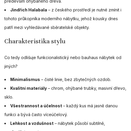
především ohýbaného dřeva.
Jindřich Halabala
– z českého prostředí je nutné zmínit i
tohoto průkopníka moderního nábytku, jehož kousky dnes
patří mezi vyhledávané sběratelské objekty.
Charakteristika stylu
Co tedy odlišuje funkcionalistický nebo bauhaus nábytek od
jiných?
Minimalismus
– čisté linie, bez zbytečných ozdob.
Kvalitní materiály
– chrom, ohýbané trubky, masivní dřevo,
sklo.
Všestrannost a účelnost
– každý kus má jasně danou
funkci a bývá často víceúčelový.
Lehkost a vzdušnost
– nábytek působí subtilně,