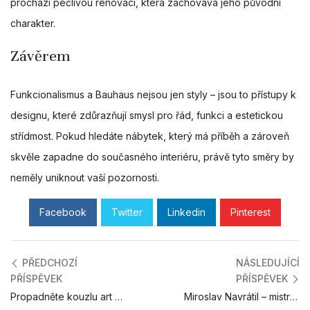
prochází pečlivou renovací, která zachovává jeho původní
charakter.
Závěrem
Funkcionalismus a Bauhaus nejsou jen styly – jsou to přístupy k
designu, které zdůrazňují smysl pro řád, funkci a estetickou
střídmost. Pokud hledáte nábytek, který má příběh a zároveň
skvěle zapadne do současného interiéru, právě tyto směry by
neměly uniknout vaší pozornosti.
Facebook
Twitter
Linkedin
Pinterest
PŘEDCHOZÍ
NÁSLEDUJÍCÍ
PŘÍSPĚVEK
PŘÍSPĚVEK
Propadněte kouzlu art deca i vy!
Miroslav Navrátil – mistr nadčasového designu