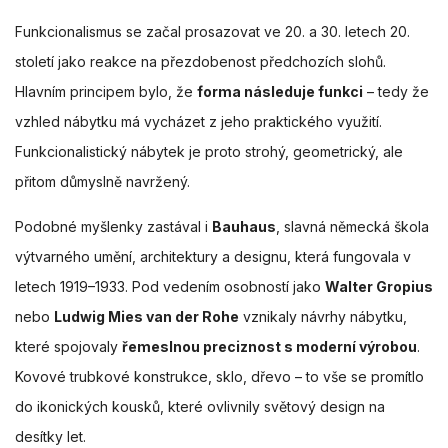
Funkcionalismus se začal prosazovat ve 20. a 30. letech 20.
století jako reakce na přezdobenost předchozích slohů.
Hlavním principem bylo, že
forma následuje funkci
– tedy že
vzhled nábytku má vycházet z jeho praktického využití.
Funkcionalistický nábytek je proto strohý, geometrický, ale
přitom důmyslně navržený.
Podobné myšlenky zastával i
Bauhaus
, slavná německá škola
výtvarného umění, architektury a designu, která fungovala v
letech 1919–1933. Pod vedením osobností jako
Walter Gropius
nebo
Ludwig Mies van der Rohe
vznikaly návrhy nábytku,
které spojovaly
řemeslnou preciznost s moderní výrobou
.
Kovové trubkové konstrukce, sklo, dřevo – to vše se promítlo
do ikonických kousků, které ovlivnily světový design na
desítky let.