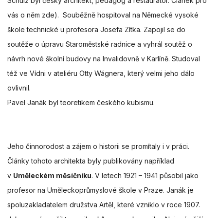
Schulz byl český architekt, pedagog a restaurátor. Článek pro
vás o něm
zde
). Souběžně hospitoval na Německé vysoké
škole technické u profesora Josefa Zítka. Zapojil se do
soutěže o úpravu Staroměstské radnice a vyhrál soutěž o
návrh nové školní budovy na Invalidovně v Karlíně. Studoval
též ve Vídni v ateliéru Otty Wágnera, který velmi jeho dálo
ovlivnil.
Pavel Janák byl teoretikem českého kubismu.
Jeho činnorodost a zájem o historii se promítaly i v práci.
Články tohoto architekta byly publikovány například
v
Uměleckém měsíčníku
. V letech 1921 – 1941 působil jako
profesor na Uměleckoprůmyslové škole v Praze. Janák je
spoluzakladatelem družstva Artěl, které vzniklo v roce 1907.