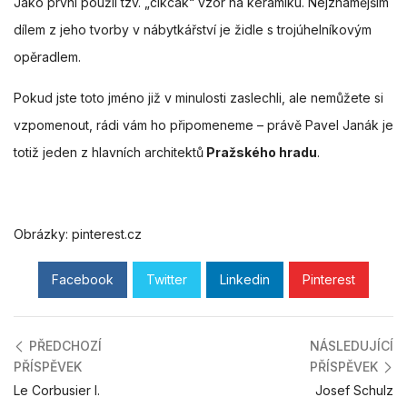
Jako první použil tzv. „cikcak“ vzor na keramiku. Nejznámějším
dílem z jeho tvorby v nábytkářství je židle s trojúhelníkovým
opěradlem.
Pokud jste toto jméno již v minulosti zaslechli, ale nemůžete si
vzpomenout, rádi vám ho připomeneme – právě Pavel Janák je
totiž jeden z hlavních architektů
Pražského hradu
.
Obrázky: pinterest.cz
Facebook
Twitter
Linkedin
Pinterest
PŘEDCHOZÍ
NÁSLEDUJÍCÍ
PŘÍSPĚVEK
PŘÍSPĚVEK
Le Corbusier I.
Josef Schulz