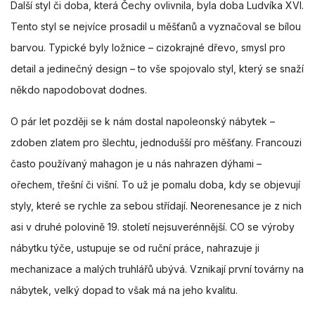
Další styl či doba, která Čechy ovlivnila, byla doba Ludvíka XVI.
Tento styl se nejvíce prosadil u měšťanů a vyznačoval se bílou
barvou. Typické byly ložnice – cizokrajné dřevo, smysl pro
detail a jedinečný design – to vše spojovalo styl, který se snaží
někdo napodobovat dodnes.
O pár let později se k nám dostal napoleonský nábytek –
zdoben zlatem pro šlechtu, jednodušší pro měšťany. Francouzi
často používaný mahagon je u nás nahrazen dýhami –
ořechem, třešní či višní. To už je pomalu doba, kdy se objevují
styly, které se rychle za sebou střídají. Neorenesance je z nich
asi v druhé polovině 19. století nejsuverénnější. CO se výroby
nábytku týče, ustupuje se od ruční práce, nahrazuje ji
mechanizace a malých truhlářů ubývá. Vznikají první továrny na
nábytek, velký dopad to však má na jeho kvalitu.