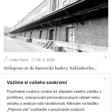
Podle Petra
29. 4. 2026
Stěhujeme se do historické budovy Nákladového
nádraží Žižkov
Nákladové nádraží Žižkov patří k nejvýznamnějším industriálním
Vážíme si vašeho soukromí
stavbám v Praze a zároveň k ...
Používáme soubory cookie ke zlepšení vašeho zážitku z
prohlížení, zobrazování personalizovaných reklam nebo
obsahu a analýze naší návštěvnosti. Kliknutím na tlačítko
„Přijmout vše“ souhlasíte s používáním souborů