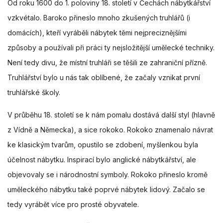
Od roku 1600 do 1. poloviny 18. století v Čechách nábytkářství
vzkvétalo. Baroko přineslo mnoho zkušených truhlářů (i
domácích), kteří vyráběli nábytek těmi nejpreciznějšími
způsoby a používali při práci ty nejsložitější umělecké techniky.
Není tedy divu, že místní truhláři se těšili ze zahraniční přízně.
Truhlářství bylo u nás tak oblíbené, že začaly vznikat první
truhlářské školy.
V průběhu 18. století se k nám pomalu dostává další styl (hlavně
z Vídně a Německa), a sice rokoko. Rokoko znamenalo návrat
ke klasickým tvarům, opustilo se zdobení, myšlenkou byla
účelnost nábytku. Inspirací bylo anglické nábytkářství, ale
objevovaly se i národnostní symboly. Rokoko přineslo kromě
uměleckého nábytku také poprvé nábytek lidový. Začalo se
tedy vyrábět více pro prosté obyvatele.