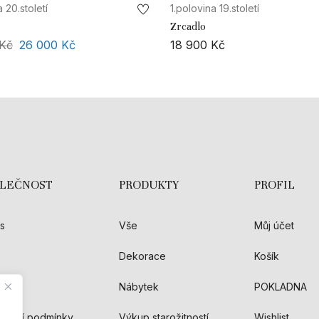
 20.století
1.polovina 19.století
Zrcadlo
Kč
26 000
Kč
18 900
Kč
OLEČNOST
PRODUKTY
PROFIL
s
Vše
Můj účet
Dekorace
Košík
akt
Nábytek
POKLADNA
hodní podmínky
Výkup starožitností
Wishlist