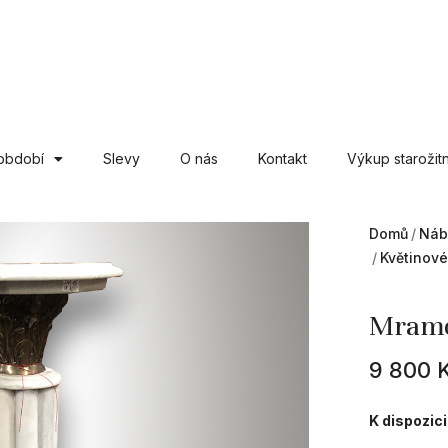
období
Slevy
O nás
Kontakt
Výkup starožitn
Domů
Náb
Květinové
Mramo
9 800
K dispozici