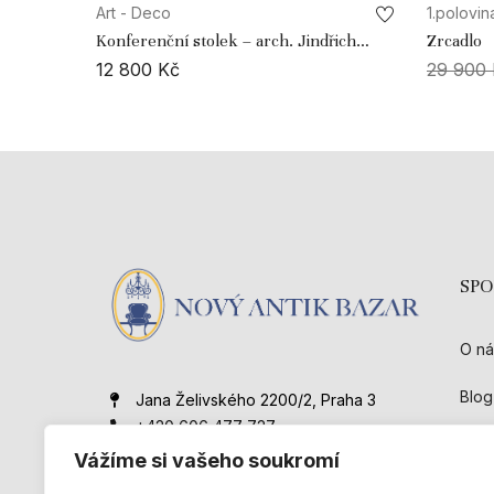
Art - Deco
1.polovina
Konferenční stolek – arch. Jindřich
Zrcadlo
Halabala
12 800
Kč
29 900
SP
O ná
Blog
Jana Želivského 2200/2, Praha 3
+420 606 477 727
Kont
novyantikbazar@gmail.com
Vážíme si vašeho soukromí
Obc