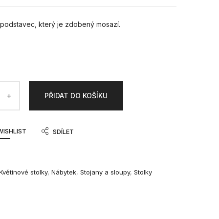
podstavec, který je zdobený mosazí.
PŘIDAT DO KOŠÍKU
WISHLIST
SDÍLET
Květinové stolky
,
Nábytek
,
Stojany a sloupy
,
Stolky