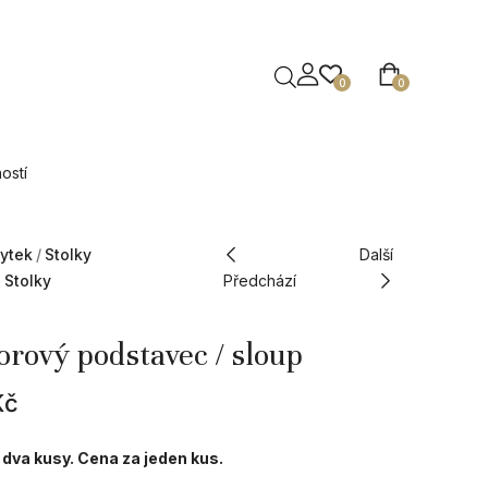
0
0
ostí
ytek
Stolky
Další
 Stolky
Předchází
rový podstavec / sloup
Kč
 dva kusy. Cena za jeden kus.