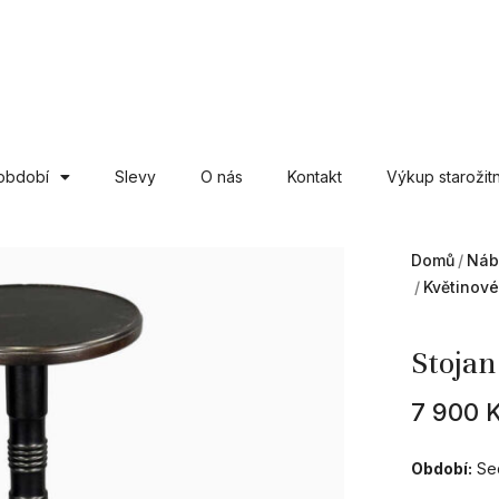
období
Slevy
O nás
Kontakt
Výkup starožitn
Domů
Náb
Květinové
Stojan
7 900
Období:
Se