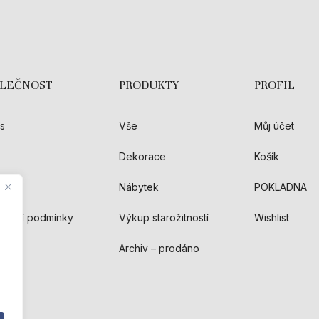
OLEČNOST
PRODUKTY
PROFIL
s
Vše
Můj účet
Dekorace
Košík
akt
Nábytek
POKLADNA
hodní podmínky
Výkup starožitností
Wishlist
Archiv – prodáno