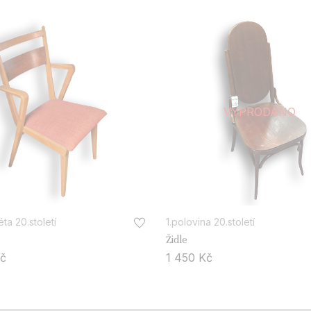
VYPRODÁNO
1.polovina 20.století
éta 20.století
Židle
1 450
Kč
č