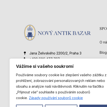
SP
O ná
Blog
Jana Želivského 2200/2, Praha 3
+420 606 477 727
Kont
novyantikbazar@gmail.com
Vážíme si vašeho soukromí
Obc
Používáme soubory cookie ke zlepšení vašeho zážitku z
prohlížení, zobrazování personalizovaných reklam nebo
obsahu a analýze naší návštěvnosti. Kliknutím na tlačítko
„Přijmout vše“ souhlasíte s používáním souborů
cookie.
Zásady používání souborů cookie