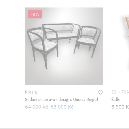
-9%
Křesla
50. - 70.l
Sedací souprava / design: Gustav Siegel
Židle
64 000
Kč
58 000
Kč
6 900
K