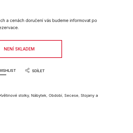
ch a cenách doručení vás budeme informovat po
 rezervace.
NENÍ SKLADEM
WISHLIST
SDÍLET
Květinové stolky
,
Nábytek
,
Období
,
Secese
,
Stojany a