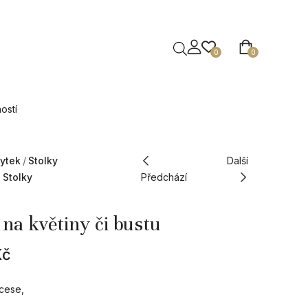
0
0
ostí
ytek
Stolky
Další
 Stolky
Předchází
 na květiny či bustu
Kč
cese,