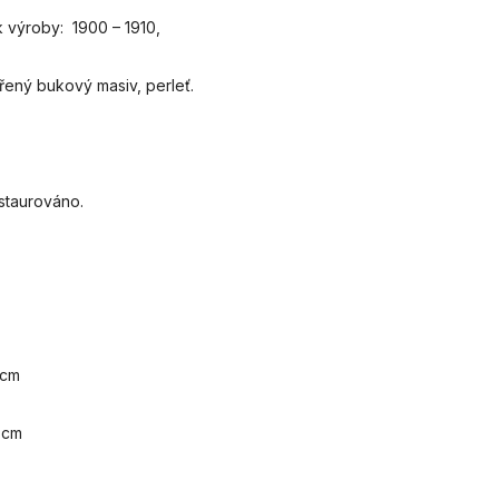
k výroby: 1900 – 1910,
ořený bukový masiv, perleť.
staurováno.
 cm
 cm