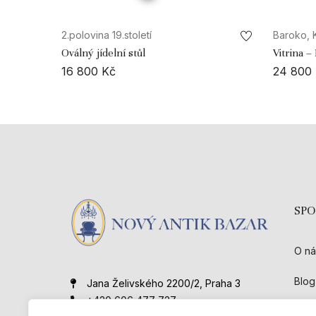
2.polovina 19.století
Baroko, 
Oválný jídelní stůl
Vitrina –
16 800
Kč
24 800
SP
O ná
Blog
Jana Želivského 2200/2, Praha 3
+420 606 477 727
Kont