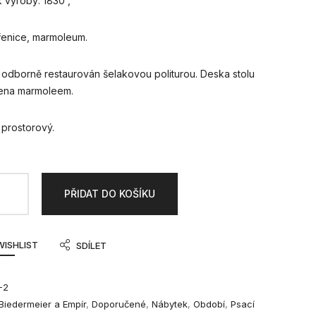
k výroby: 1830 ,
ořenice, marmoleum.
je odborně restaurován šelakovou politurou. Deska stolu
ena marmoleem.
e prostorový.
PŘIDAT DO KOŠÍKU
WISHLIST
SDÍLET
-2
Biedermeier a Empír
,
Doporučené
,
Nábytek
,
Období
,
Psací