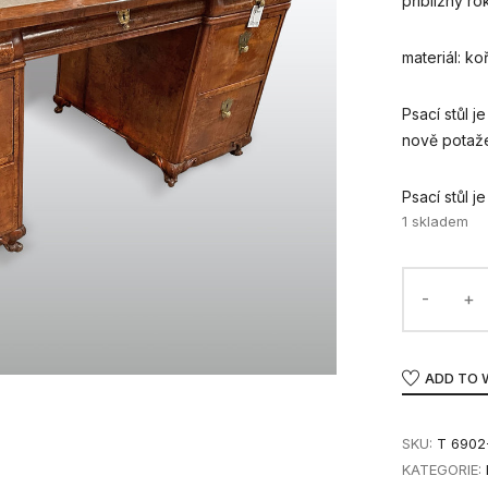
přibližný ro
materiál: k
Psací stůl 
nově potaž
Psací stůl j
1 skladem
ADD TO 
SKU:
T 6902
KATEGORIE: