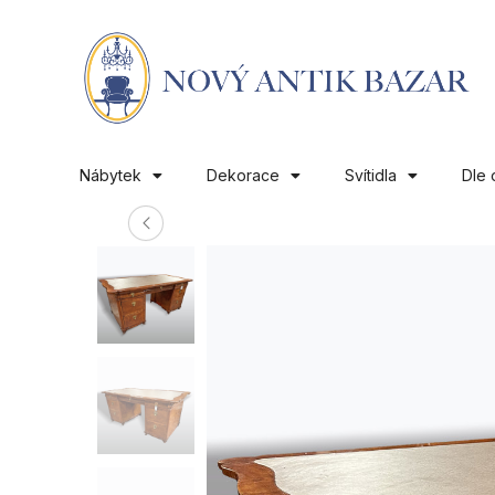
Nábytek
Dekorace
Svítidla
Dle 