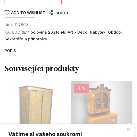
ADD TO WISHLIST
SDÍLET
SKU:
T 7592
KATEGORIE:
1.polovina 20.století
,
Art - Deco
,
Nábytek
,
Období
,
Sekretáře a příborníky
POPIS
-11%
PŘIDAT DO KOŠÍKU
PŘIDAT DO KOŠÍKU
Vážíme si vašeho soukromí