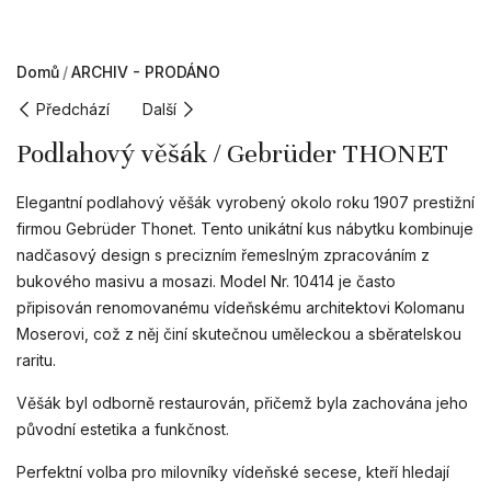
Domů
ARCHIV - PRODÁNO
Předchází
Další
Podlahový věšák / Gebrüder THONET
Elegantní podlahový věšák vyrobený okolo roku 1907 prestižní
firmou Gebrüder Thonet. Tento unikátní kus nábytku kombinuje
nadčasový design s precizním řemeslným zpracováním z
bukového masivu a mosazi. Model Nr. 10414 je často
připisován renomovanému vídeňskému architektovi Kolomanu
Moserovi, což z něj činí skutečnou uměleckou a sběratelskou
raritu.
Věšák byl odborně restaurován, přičemž byla zachována jeho
původní estetika a funkčnost.
Perfektní volba pro milovníky vídeňské secese, kteří hledají