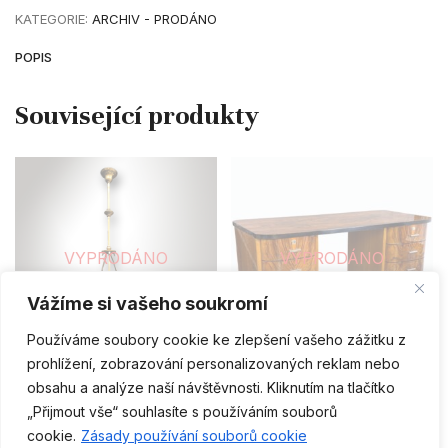
KATEGORIE:
ARCHIV - PRODÁNO
POPIS
VYPRODÁNO
VYPRODÁNO
Vážíme si vašeho soukromí
ČTĚTE VÍCE
ČTĚTE VÍCE
Používáme soubory cookie ke zlepšení vašeho zážitku z
prohlížení, zobrazování personalizovaných reklam nebo
ARCHIV - PRODÁNO
ARCHIV - PRODÁNO
obsahu a analýze naší návštěvnosti. Kliknutím na tlačítko
Secesní lustr
Psací stůl / design: Jindřich
„Přijmout vše“ souhlasíte s používáním souborů
CS
Halabala / REZERVOVÁNO
cookie.
Zásady používání souborů cookie