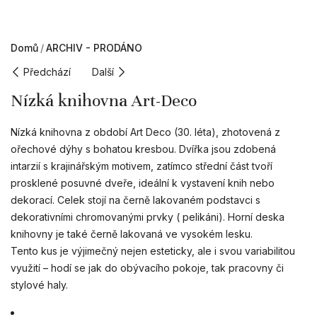
Domů
ARCHIV - PRODÁNO
Předchází
Další
Nízká knihovna Art-Deco
Nízká knihovna z období Art Deco (30. léta), zhotovená z
ořechové dýhy s bohatou kresbou. Dvířka jsou zdobená
intarzií s krajinářským motivem, zatímco střední část tvoří
prosklené posuvné dveře, ideální k vystavení knih nebo
dekorací. Celek stojí na černě lakovaném podstavci s
dekorativními chromovanými prvky ( pelikáni). Horní deska
knihovny je také černě lakovaná ve vysokém lesku.
Tento kus je výjimečný nejen esteticky, ale i svou variabilitou
využití – hodí se jak do obývacího pokoje, tak pracovny či
stylové haly.