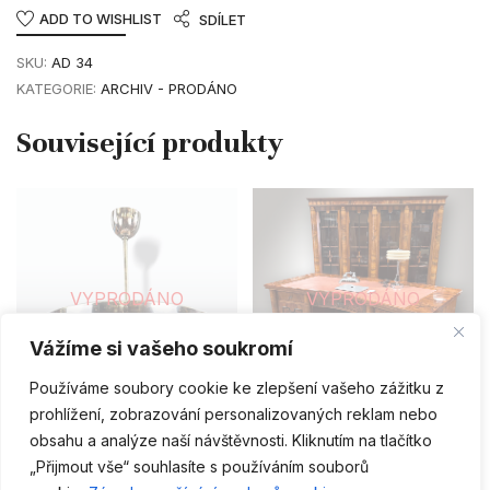
ADD TO WISHLIST
SDÍLET
SKU:
AD 34
KATEGORIE:
ARCHIV - PRODÁNO
VYPRODÁNO
VYPRODÁNO
Vážíme si vašeho soukromí
ČTĚTE VÍCE
ČTĚTE VÍCE
Používáme soubory cookie ke zlepšení vašeho zážitku z
prohlížení, zobrazování personalizovaných reklam nebo
ARCHIV - PRODÁNO
ARCHIV - PRODÁNO
obsahu a analýze naší návštěvnosti. Kliknutím na tlačítko
Lustr Napako / Josef Hůrka
Pracovna Art-Deco
„Přijmout vše“ souhlasíte s používáním souborů
CS