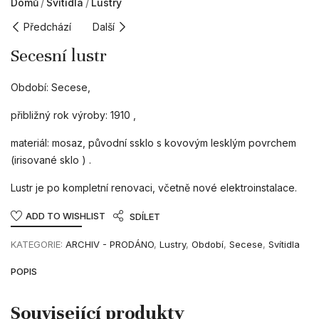
Domů
Svítidla
Lustry
Předchází
Další
Secesní lustr
Období: Secese,
přibližný rok výroby: 1910 ,
materiál: mosaz, původní ssklo s kovovým lesklým povrchem
(irisované sklo ) .
Lustr je po kompletní renovaci, včetně nové elektroinstalace.
ADD TO WISHLIST
SDÍLET
KATEGORIE:
ARCHIV - PRODÁNO
,
Lustry
,
Období
,
Secese
,
Svítidla
POPIS