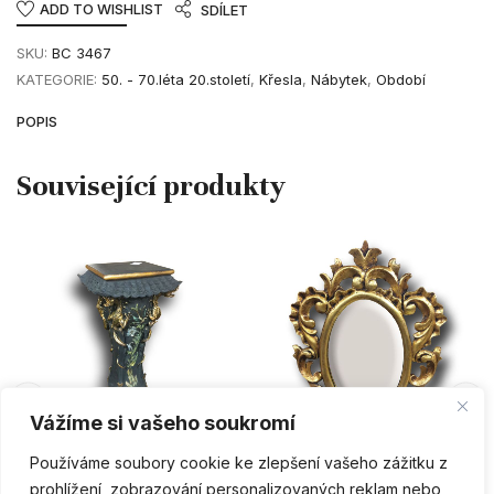
ADD TO WISHLIST
SDÍLET
SKU:
BC 3467
KATEGORIE:
50. - 70.léta 20.století
,
Křesla
,
Nábytek
,
Období
POPIS
PŘIDAT DO KOŠÍKU
PŘIDAT DO KOŠÍKU
Vážíme si vašeho soukromí
Používáme soubory cookie ke zlepšení vašeho zážitku z
2.polovina 19.století
Historismus
prohlížení, zobrazování personalizovaných reklam nebo