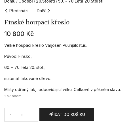
Domů
Období
20.století
50. - 70.léta 20.století
Předchází
Další
Finské houpací křeslo
10 800
Kč
Velké houpací křeslo Varjosen Puunjalostus.
Původ: Finsko,
60. – 70. léta 20. stol.,
materiál: lakované dřevo.
Místy odřený lak, odpovídající věku. Celkově v pěkném stavu.
1 skladem
PŘIDAT DO KOŠÍKU