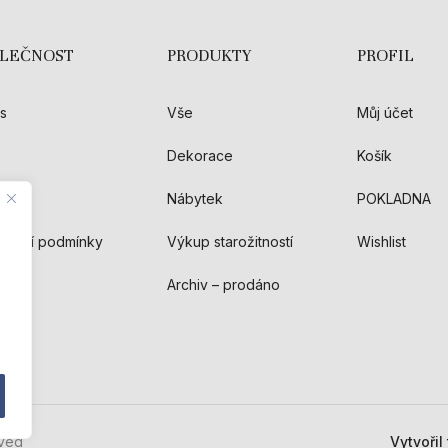
OLEČNOST
PRODUKTY
PROFIL
s
Vše
Můj účet
Dekorace
Košík
akt
Nábytek
POKLADNA
hodní podmínky
Výkup starožitností
Wishlist
Archiv – prodáno
rved
Vytvořil