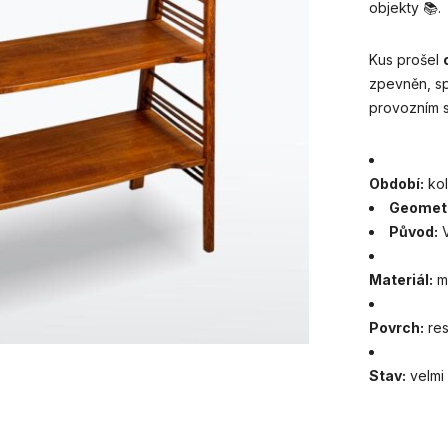
objekty 📚.
Kus prošel
zpevněn, sp
provozním s
Období:
kol
Geometr
Původ:
V
Materiál:
ma
Povrch:
res
Stav:
velmi