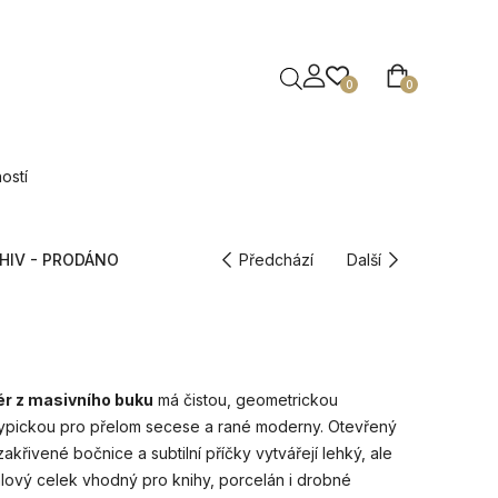
0
0
ostí
HIV - PRODÁNO
Předchází
Další
ér z masivního buku
má čistou, geometrickou
typickou pro přelom secese a rané moderny. Otevřený
akřivené bočnice a subtilní příčky vytvářejí lehký, ale
gálový celek vhodný pro knihy, porcelán i drobné