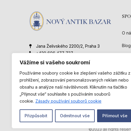
SP
O ná
Blog
Jana Želivského 2200/2, Praha 3
+420 606 477 727
Kont
novyantikbazar@gmail.com
Vážíme si vašeho soukromí
Obc
Používáme soubory cookie ke zlepšení vašeho zážitku z
prohlížení, zobrazování personalizovaných reklam nebo
obsahu a analýze naší návštěvnosti. Kliknutím na tlačítko
„Přijmout vše“ souhlasíte s používáním souborů
cookie.
Zásady používání souborů cookie
Přizpůsobit
Odmítnout vše
Příimout vše
©2023 all rights rese