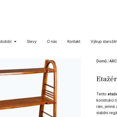
období
Slevy
O nás
Kontakt
Výkup starožitn
Domů
ARC
Etažér
Tento
etaž
konstrukci 
rám, jemně z
stabilní re