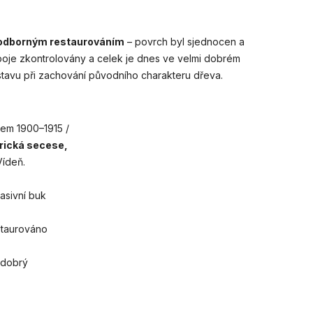
odborným restaurováním
– povrch byl sjednocen a
oje zkontrolovány a celek je dnes ve velmi dobrém
tavu při zachování původního charakteru dřeva.
em 1900–1915 /
ická secese,
ídeň.
sivní buk
taurováno
 dobrý