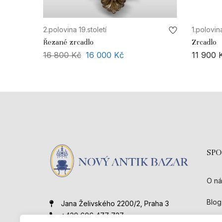
2.polovina 19.století
1.polovina
Řezané zrcadlo
Zrcadlo
16 800
Kč
16 000
Kč
11 900
SP
O ná
Blog
Jana Želivského 2200/2, Praha 3
+420 606 477 727