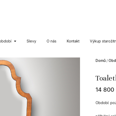
období
Slevy
O nás
Kontakt
Výkup starožitn
Domů
Obd
Toalet
14 800
Období: poz