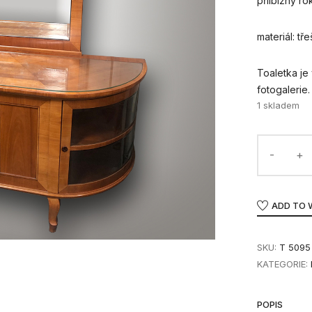
přilbižný ro
materiál: tř
Toaletka je
fotogalerie.
1 skladem
ADD TO 
SKU:
T 5095
KATEGORIE:
POPIS