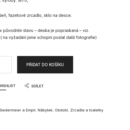
k výroby: 1870,
ešeň, fazetové zrcadlo, sklo na desce.
 v původním stavu – deska je popraskaná – viz.
 ( na vyžadání jsme schopni poslat další fotografie)
PŘIDAT DO KOŠÍKU
WISHLIST
SDÍLET
Biedermeier a Empír
,
Nábytek
,
Období
,
Zrcadla a toaletky