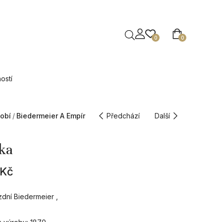
0
0
ostí
obí
Biedermeier A Empír
Předchází
Další
ka
Kč
dní Biedermeier ,