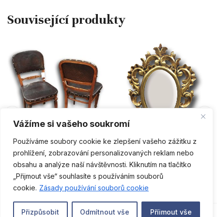
PŘIDAT DO KOŠÍKU
PŘIDAT DO KOŠÍKU
Vážíme si vašeho soukromí
Používáme soubory cookie ke zlepšení vašeho zážitku z
Nábytek
Historismus
prohlížení, zobrazování personalizovaných reklam nebo
Set židlí 4ks – Thonet
Zlaté zrcadlo
obsahu a analýze naší návštěvnosti. Kliknutím na tlačítko
29 800
Kč
9 500
Kč
„Přijmout vše“ souhlasíte s používáním souborů
CS
cookie.
Zásady používání souborů cookie
0
Přizpůsobit
Odmítnout vše
Příimout vše