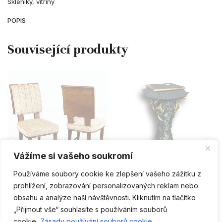
Skleníky, vitríny
POPIS
PŘIDAT DO KOŠÍKU
PŘIDAT DO KOŠÍKU
Vážíme si vašeho soukromí
Používáme soubory cookie ke zlepšení vašeho zážitku z
Art - Deco
2.polovina 19.století
prohlížení, zobrazování personalizovaných reklam nebo
Židle Art – Deco – k dispozici 2
Stojan na bustu či květiny
obsahu a analýze naší návštěvnosti. Kliknutím na tlačítko
ks
14 900
Kč
48 000
Kč
„Přijmout vše“ souhlasíte s používáním souborů
CS
cookie.
Zásady používání souborů cookie