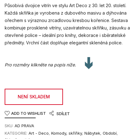
Působivá dvojice vitrín ve stylu Art Deco z 30. let 20. století.
Každá skříňka je vyrobena z dubového masivu a dýhována
ořechem s výraznou zrcadlovou kresbou kořenice. Sestava
kombinuje prosklené vitríny, uzavíratelnou skříňku, zásuvku a
otevřené police – ideální pro knihy, dekorace i sběratelské
předměty. Vrchní část doplňuje elegantní skleněná police.
Pro rozměry klikněte na popis níže.
NENÍ SKLADEM
ADD TO WISHLIST
SDÍLET
SKU:
AD PRAVA
KATEGORIE:
Art - Deco
,
Komody, skříňky
,
Nábytek
,
Období
,