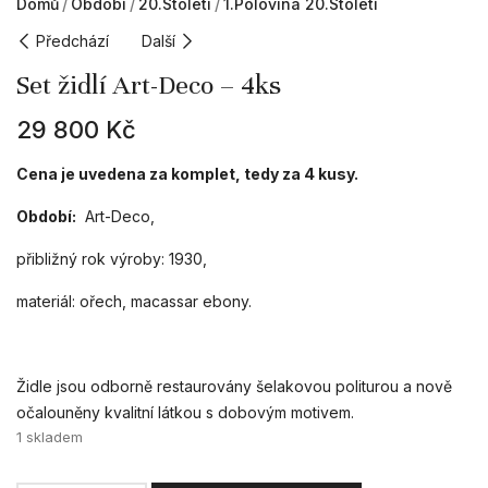
Domů
Období
20.století
1.polovina 20.století
Předchází
Další
Set židlí Art-Deco – 4ks
29 800
Kč
Cena je uvedena za komplet, tedy za 4 kusy.
Období:
Art-Deco,
přibližný rok výroby: 1930,
materiál: ořech, macassar ebony.
Židle jsou odborně restaurovány šelakovou politurou a nově
očalouněny kvalitní látkou s dobovým motivem.
1 skladem