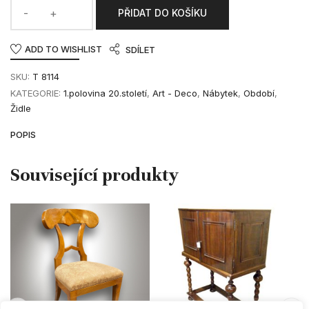
PŘIDAT DO KOŠÍKU
ADD TO WISHLIST
SDÍLET
SKU:
T 8114
KATEGORIE:
1.polovina 20.století
,
Art - Deco
,
Nábytek
,
Období
,
Židle
POPIS