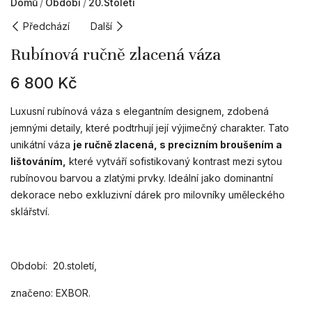
Domů
Období
20.století
Předchází
Další
Rubínová ručně zlacená váza
6 800
Kč
Luxusní rubínová váza s elegantním designem, zdobená
jemnými detaily, které podtrhují její výjimečný charakter. Tato
unikátní váza
je ručně zlacená, s precizním broušením a
lištováním,
které vytváří sofistikovaný kontrast mezi sytou
rubínovou barvou a zlatými prvky. Ideální jako dominantní
dekorace nebo exkluzivní dárek pro milovníky uměleckého
sklářství.
Období: 20.století,
značeno: EXBOR.