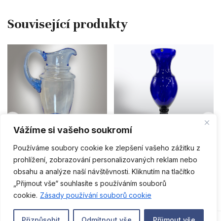
PŘIDAT DO KOŠÍKU
PŘIDAT DO KOŠÍKU
Vážíme si vašeho soukromí
Používáme soubory cookie ke zlepšení vašeho zážitku z
Dekorace
Dekorace
prohlížení, zobrazování personalizovaných reklam nebo
Skleněný džbán / Egermann –
Kobaltová skleněná váza /
obsahu a analýze naší návštěvnosti. Kliknutím na tlačítko
Nový Bor
Egermann – Nový Bor – 68 cm
1 380
Kč
6 900
Kč
„Přijmout vše“ souhlasíte s používáním souborů
CS
cookie.
Zásady používání souborů cookie
0
Přizpůsobit
Odmítnout vše
Příimout vše