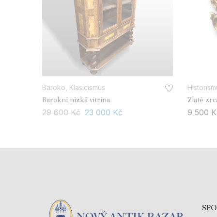
Baroko, Klasicismus
Historism
Barokní nízká vitrína
Zlaté zrc
29 600
Kč
23 000
Kč
9 500
K
SP