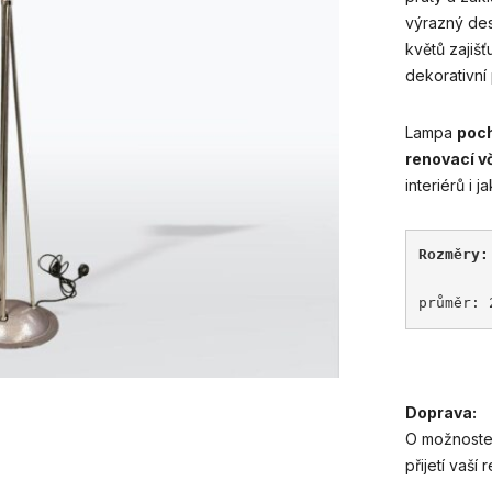
výrazný des
květů zajišť
dekorativní
Lampa
poch
renovací v
interiérů i 
Rozměry:
průměr: 
Doprava:
O možnoste
přijetí vaší