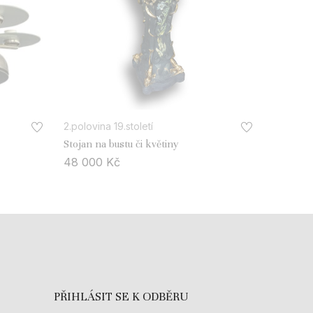
2.polovina 19.století
Stojan na bustu či květiny
48 000
Kč
PŘIHLÁSIT SE K ODBĚRU