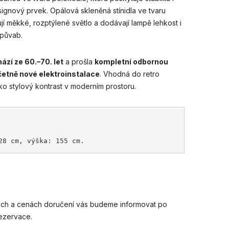
ignový prvek. Opálová skleněná stínidla ve tvaru
ují měkké, rozptýlené světlo a dodávají lampě lehkost i
 půvab.
ází ze 60.–70. let
a prošla
kompletní odbornou
četně nové elektroinstalace
. Vhodná do retro
jako stylový kontrast v moderním prostoru.
 
28 cm, výška: 155 cm.
ch a cenách doručení vás budeme informovat po
 rezervace.