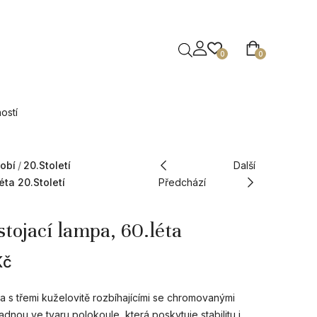
0
0
ostí
obí
20.století
Další
éta 20.století
Předchází
stojací lampa, 60.léta
Kč
pa s třemi kuželovitě rozbíhajícími se chromovanými
adnou ve tvaru polokoule, která poskytuje stabilitu i