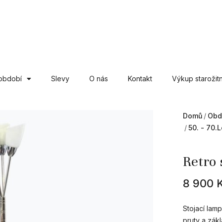
období
Slevy
O nás
Kontakt
Výkup starožitn
Domů
Obd
50. - 70.l
Retro 
8 900
Stojací lam
pruty a zákl