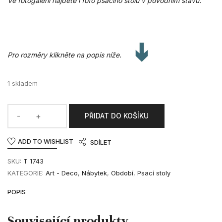
Ve fotogalerii najdete i fofo psacího stolu v původním stavu.
Pro rozměry klikněte na popis níže.
1 skladem
PŘIDAT DO KOŠÍKU
ADD TO WISHLIST
SDÍLET
SKU:
T 1743
KATEGORIE:
Art - Deco
,
Nábytek
,
Období
,
Psací stoly
POPIS