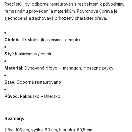
Psací stůl byl odborně restaurován s respektem k původnímu
řemeslnému provedení a materiálům. Povrchová úprava je
sjednocená a zachovává přirozený charakter dřeva.
Období:
19. století (klasicismus / empír)
Styl:
Klasicismus / empír
Materiál:
Dýhované dřevo – mahagon, mosazné prvky
Stav:
Odborně restaurováno
Původ:
Rakousko – Uhersko.
Rozměry:
šířka: 105 cm, výška: 80 cm, hloubka: 63,5 cm.