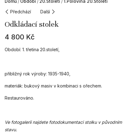
Domů
Období
20.století
1.polovina 20.století
Předchází
Další
Odkládací stolek
4 800
Kč
Období: 1. třetina 20.století,
přibližný rok výroby: 1935-1940,
materiák: bukový masiv v kombinaci s ořechem.
Restaurováno.
Ve fotogalerii najdete fotodokumentaci stolku v původním
stavu.