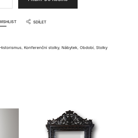
WISHLIST
SDÍLET
Historismus
,
Konferenční stolky
,
Nábytek
,
Období
,
Stolky