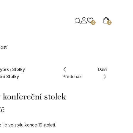
0
0
ostí
ytek
Stolky
Další
ní Stolky
Předchází
 konfereční stolek
Kč
 je ve stylu konce 19.století.