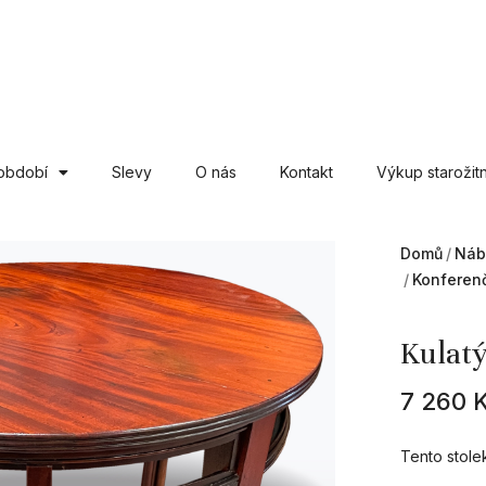
období
Slevy
O nás
Kontakt
Výkup starožitn
Domů
Náb
Konferenč
Kulatý
7 260
Tento stolek