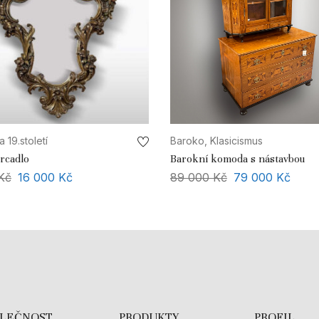
 19.století
Baroko, Klasicismus
rcadlo
Barokní komoda s nástavbou
Kč
16 000
Kč
89 000
Kč
79 000
Kč
OLEČNOST
PRODUKTY
PROFIL