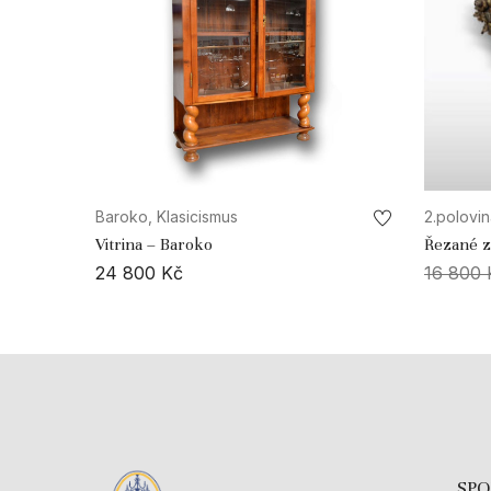
Baroko, Klasicismus
2.polovina
Vitrina – Baroko
Řezané z
24 800
Kč
16 800
SP