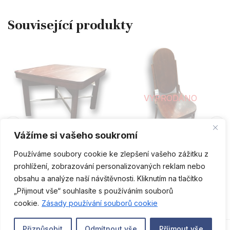
VYPRODÁNO
PŘIDAT DO KOŠÍKU
ČTĚTE VÍCE
Vážíme si vašeho soukromí
Používáme soubory cookie ke zlepšení vašeho zážitku z
Art - Deco
1.polovina 20.století
prohlížení, zobrazování personalizovaných reklam nebo
Konferenční stolek – arch.
Židle
obsahu a analýze naší návštěvnosti. Kliknutím na tlačítko
Jindřich Halabala
12 800
Kč
1 450
Kč
„Přijmout vše“ souhlasíte s používáním souborů
CS
cookie.
Zásady používání souborů cookie
0
Přizpůsobit
Odmítnout vše
Příimout vše