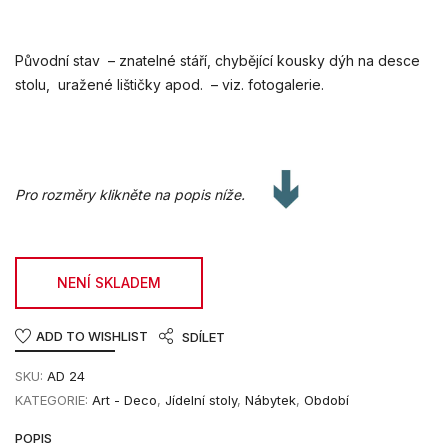
Původní stav – znatelné stáří, chybějící kousky dýh na desce
stolu, uražené lištičky apod. – viz. fotogalerie.
Pro rozměry klikněte na popis níže.
NENÍ SKLADEM
ADD TO WISHLIST
SDÍLET
SKU:
AD 24
KATEGORIE:
Art - Deco
,
Jídelní stoly
,
Nábytek
,
Období
POPIS