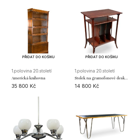
PŘIDAT DO KOŠÍKU
PŘIDAT DO KOŠÍKU
1.polovina 20.století
1.polovina 20.století
Americká knihovna
Stolek na gramofonové desky
/ Fa. Thonet
35 800
Kč
14 800
Kč