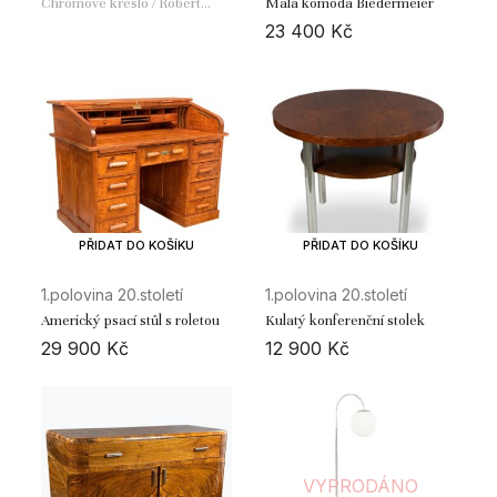
Chromové křeslo / Robert
Malá komoda Biedermeier
Slezák pro firmu Baťa
23 400
Kč
PŘIDAT DO KOŠÍKU
PŘIDAT DO KOŠÍKU
1.polovina 20.století
1.polovina 20.století
Americký psací stůl s roletou
Kulatý konferenční stolek
29 900
Kč
12 900
Kč
VYPRODÁNO