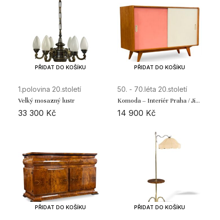
PŘIDAT DO KOŠÍKU
PŘIDAT DO KOŠÍKU
1.polovina 20.století
50. - 70.léta 20.století
Velký mosazný lustr
Komoda – Interiér Praha / Jiří
Jiroutek
33 300
Kč
14 900
Kč
PŘIDAT DO KOŠÍKU
PŘIDAT DO KOŠÍKU