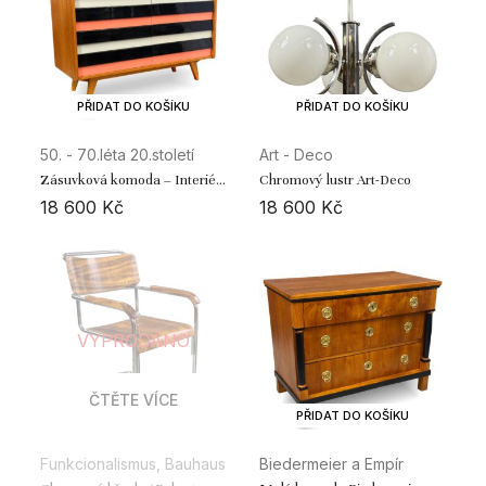
PŘIDAT DO KOŠÍKU
PŘIDAT DO KOŠÍKU
50. - 70.léta 20.století
Art - Deco
Zásuvková komoda – Interiér
Chromový lustr Art-Deco
Praha / J. Jiroutek
18 600
Kč
18 600
Kč
VYPRODÁNO
ČTĚTE VÍCE
PŘIDAT DO KOŠÍKU
Funkcionalismus, Bauhaus
Biedermeier a Empír