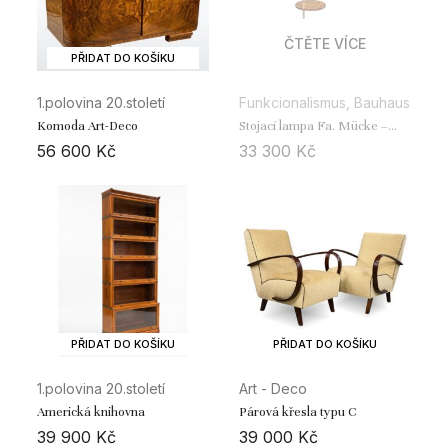
ČTĚTE VÍCE
PŘIDAT DO KOŠÍKU
1.polovina 20.století
Funkcionalismus, Bauhaus
Komoda Art-Deco
Stojací lampa Fa. Mücke –
Melder
56 600
Kč
33 300
Kč
PŘIDAT DO KOŠÍKU
PŘIDAT DO KOŠÍKU
1.polovina 20.století
Art - Deco
Americká knihovna
Párová křesla typu C
39 900
Kč
39 000
Kč