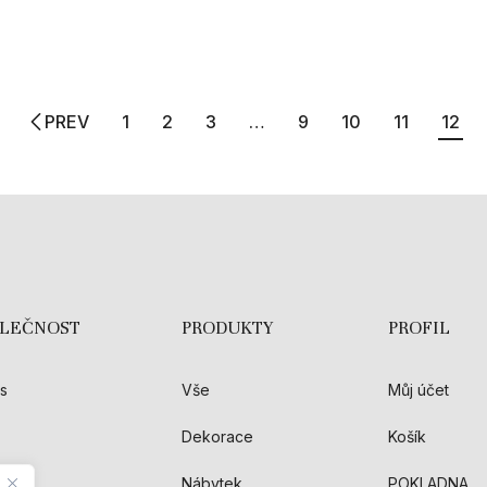
PREV
1
2
3
…
9
10
11
12
OLEČNOST
PRODUKTY
PROFIL
s
Vše
Můj účet
Dekorace
Košík
akt
Nábytek
POKLADNA