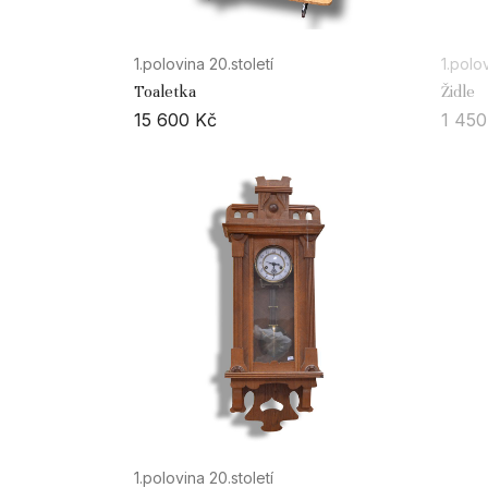
1.polovina 20.století
1.polov
Toaletka
Židle
15 600
Kč
1 45
1.polovina 20.století