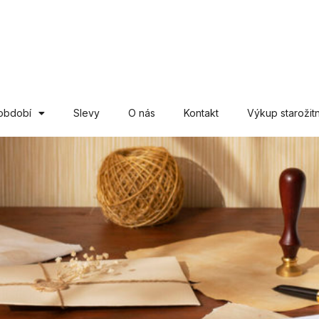
období
Slevy
O nás
Kontakt
Výkup starožitn