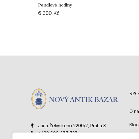
Pendlové hodiny
6 300
Kč
SP
O ná
Blog
Jana Želivského 2200/2, Praha 3
+420 606 477 727
Kont