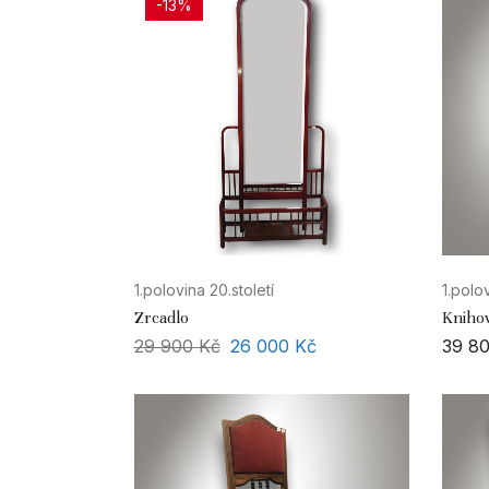
-13%
1.polovina 20.století
1.polov
Zrcadlo
Kniho
29 900
Kč
26 000
Kč
39 8