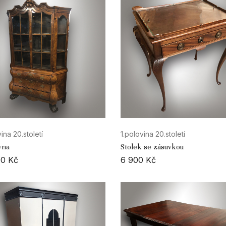
ina 20.století
1.polovina 20.století
vna
Stolek se zásuvkou
00
Kč
6 900
Kč