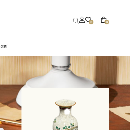
0
0
ostí