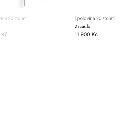
ina 20.století
1.polovina 20.století
Zrcadlo
0
Kč
11 900
Kč