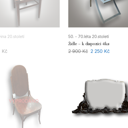
ina 20.století
50. - 70.léta 20.století
Židle – k dispozici 4ks
0
Kč
2 900
Kč
2 250
Kč
VYPRODÁNO