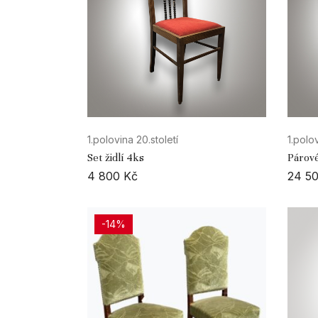
1.polovina 20.století
1.polov
Set židlí 4ks
Párové
4 800
Kč
24 5
-14%