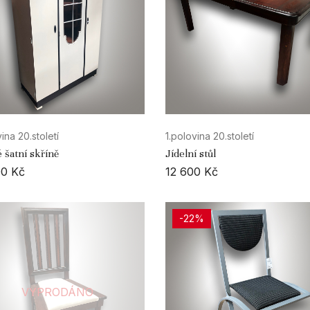
ina 20.století
1.polovina 20.století
 šatní skříně
Jídelní stůl
00
Kč
12 600
Kč
-22%
VYPRODÁNO