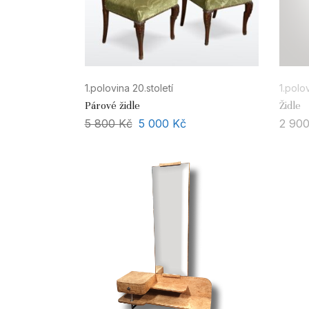
1.polovina 20.století
1.polov
Párové židle
Židle
5 800
Kč
5 000
Kč
2 90