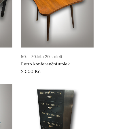
50. - 70.léta 20.století
Retro konferenční stolek
2 500
Kč