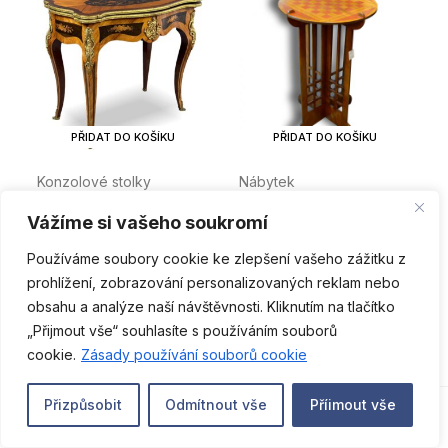
PŘIDAT DO KOŠÍKU
PŘIDAT DO KOŠÍKU
Konzolové stolky
Nábytek
Rozkládací herní / konzolový
Šachový stolek
Vážíme si vašeho soukromí
stolek
16 900
Kč
14 600
Kč
Používáme soubory cookie ke zlepšení vašeho zážitku z
prohlížení, zobrazování personalizovaných reklam nebo
obsahu a analýze naší návštěvnosti. Kliknutím na tlačítko
„Přijmout vše“ souhlasíte s používáním souborů
CS
cookie.
Zásady používání souborů cookie
0
Přizpůsobit
Odmítnout vše
Příimout vše
Košík
Home
Obchod