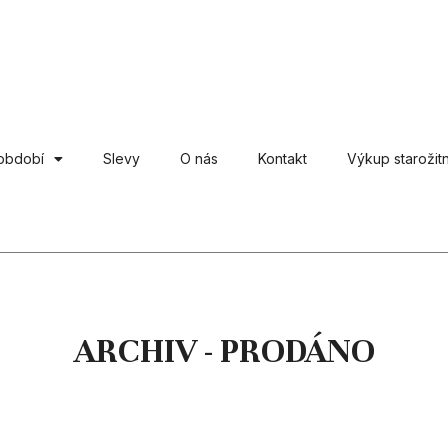
období
Slevy
O nás
Kontakt
Výkup starožitn
ARCHIV - PRODÁNO