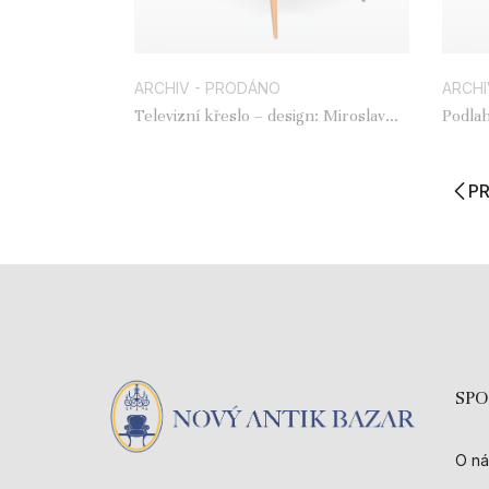
ARCHIV - PRODÁNO
ARCHI
Televizní křeslo – design: Miroslav
Navrátil
P
SP
O ná