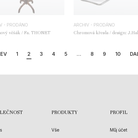
V - PRODÁNO
ARCHIV - PRODÁNO
Podlahový věšák / Fa. THONET
Chromová křesla / design: J.Hal
model: H-80
REV
1
2
3
4
5
…
8
9
10
DA
OLEČNOST
PRODUKTY
PROFIL
s
Vše
Můj účet