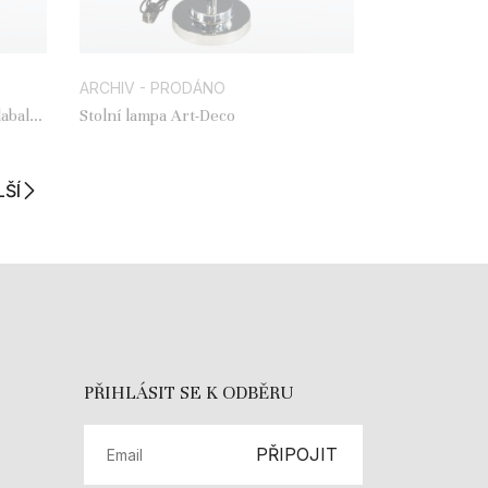
ARCHIV - PRODÁNO
abala /
Stolní lampa Art-Deco
LŠÍ
PŘIHLÁSIT SE K ODBĚRU
PŘIPOJIT