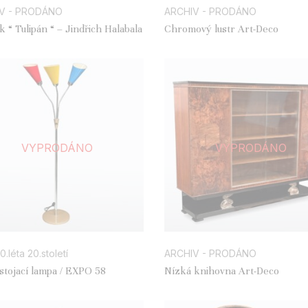
V - PRODÁNO
ARCHIV - PRODÁNO
k “ Tulipán “ – Jindřich Halabala
Chromový lustr Art-Deco
VYPRODÁNO
VYPRODÁNO
0.léta 20.století
ARCHIV - PRODÁNO
stojací lampa / EXPO 58
Nízká knihovna Art-Deco